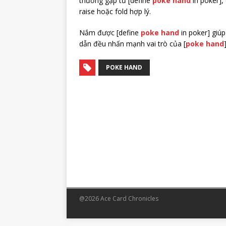
thường gặp từ [define
poke hand
in poker], 
raise hoặc fold hợp lý.
Nắm được [define
poke hand
in poker] giúp
dẫn đều nhấn mạnh vai trò của [
poke hand
POKE HAND
@2026 Ace Card Chronicles