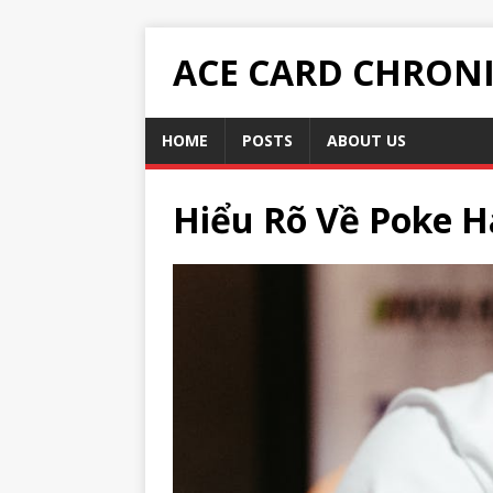
ACE CARD CHRONI
HOME
POSTS
ABOUT US
Hiểu Rõ Về Poke H