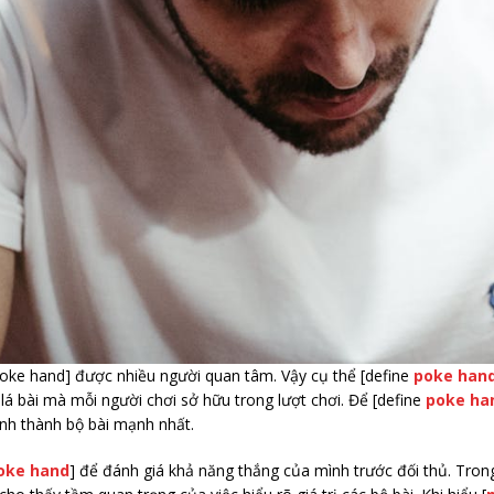
[poke hand] được nhiều người quan tâm. Vậy cụ thể [define
poke han
5 lá bài mà mỗi người chơi sở hữu trong lượt chơi. Để [define
poke ha
ình thành bộ bài mạnh nhất.
oke hand
] để đánh giá khả năng thắng của mình trước đối thủ. Trong